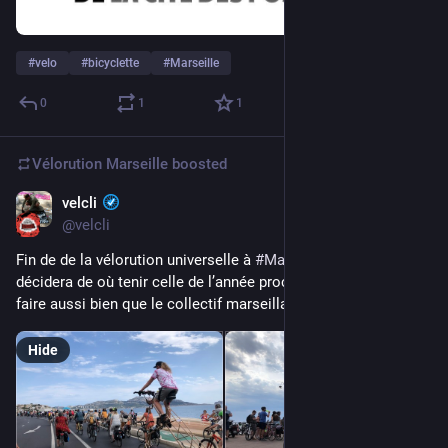
#
velo
#
bicyclette
#
Marseille
0
1
1
Vélorution Marseille
boosted
velcli
Jul 6, 2024
*
@velcli
Fin de de la vélorution universelle à 
#
Marseille
 ! Demain on 
décidera de où tenir celle de l’année prochaine. Difficile de 
faire aussi bien que le collectif marseillais. 
#
vu2024
Hide