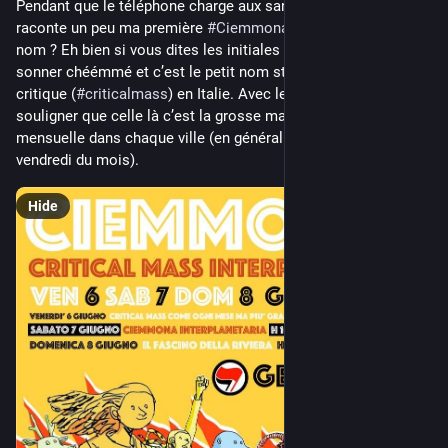
Pendant que le téléphone charge aux sanitaires je vous 
raconte un peu ma première 
#
Ciemmona
. Déjà pourquoi ce 
nom ? Eh bien si vous dites les initiales CM en italien ça va 
sonner chéémmé et c’est le petit nom standard de la masse 
critique (
#
criticalmass
) en Italie. Avec le mona final on va 
souligner que celle là c’est la grosse masse critique pas celle 
mensuelle dans chaque ville (en général aussi le dernier 
vendredi du mois).
Hide