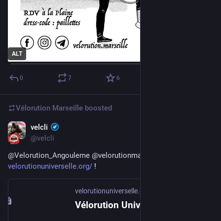
ALT
0
7
6
Vélorution Marseille
boosted
velcli
Apr 27, 2025
@velcli
@
Velorution_Angouleme
@
velorutionmarseille
 c'est officiel 
velorutionuniverselle.org/
 !
velorutionuniverselle.org
Vélorution Universelle 2025 à Paris Banlieue