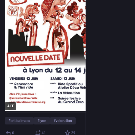
ALT
#
criticalmass
#
lyon
#
velorution
0
41
29