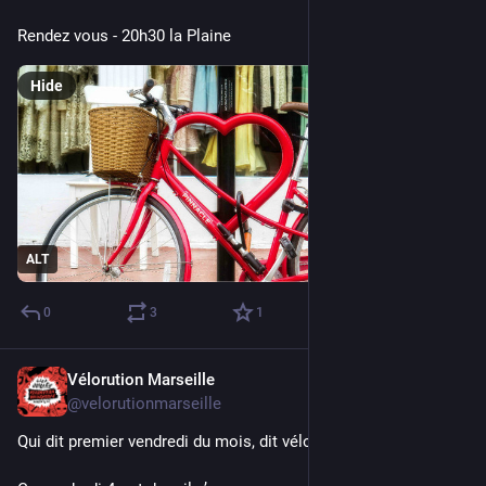
Rendez vous - 20h30 la Plaine
Hide
ALT
0
3
1
Vélorution Marseille
Oct 3, 2024
*
@velorutionmarseille
Qui dit premier vendredi du mois, dit vélorution :