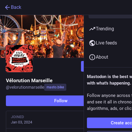
Back
Trending
Live feeds
About
Follow
Mastodon is the best 
Vélorution Marseille
with what's happening.
@
velorutionmarseille
masto.bike
Follow anyone across 
Follow
and see it all in chron
algorithms, ads, or clic
JOINED
Jan 03, 2024
Create ac