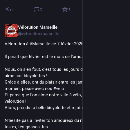
0
2
1
Vélorution Marseille
Feb 5, 2025
@velorutionmarseille
Vélorution à 
#
Marseille
 ce 7 février 2025
Il parait que février est le mois de l'amour.
Nous, on s'en fout, c'est tous les jours de l'année que l'on 
aime nos bicyclettes !
Grâce à elles, ont du plaisir entre les jambes à chaque 
moment passé avec nos 
#
velo
Et parce que l'on aime notre ville à vélo, on va faire la 
vélorution !
Alors, prends ta belle bicyclette et rejoins-nous.
N'hésite pas à inviter ton amoureux du moment, mais aussi 
tes ex, tes gosses, tes...