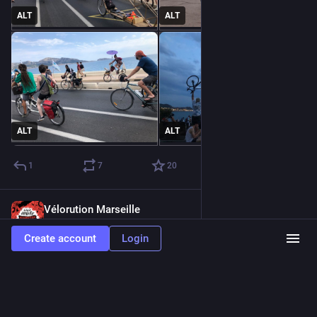
ALT
ALT
ALT
ALT
1
7
20
Vélorution Marseille
Jul 5, 2024
@velorutionmarseille
Create account
Login
La vélorution universelle à Marseille c'est ce week-end !
Tout le programme d'hier d'aujourd'hui et de ce week-end :
velorution-marseille.org