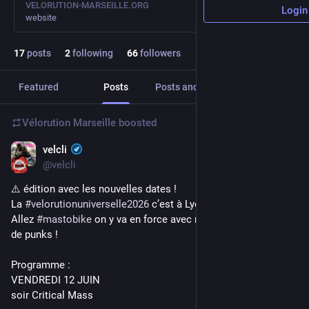
VELORUTION-MARSEILLE.ORG
Login
website
17
posts
2
following
66
followers
Featured
Posts
Posts and replies
Media
Vélorution Marseille
boosted
velcli
Jan 20
*
@velcli
⚠️ édition avec les nouvelles dates !
La 
#
velorutionuniverselle2026
 c’est à Lyon du 12 au 14 juin. 
Allez 
#
mastobike
 on y va en force avec nos meilleures têtes 
de punks !
Programme :
VENDREDI 12 JUIN
soir Critical Mass