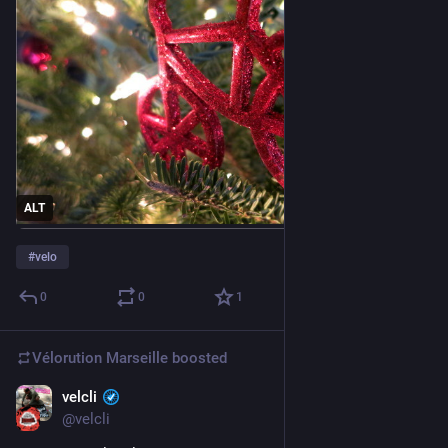
ALT
#
velo
0
0
1
Vélorution Marseille
boosted
velcli
Jun 9, 2025
@velcli