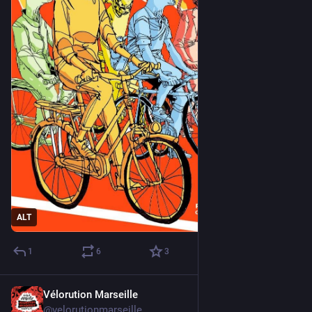
ALT
1
6
3
Vélorution Marseille
Apr 28, 2025
@velorutionmarseille