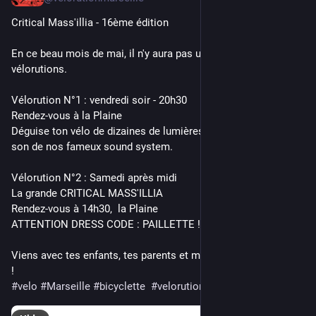
Critical Mass'illia - 16ème édition
En ce beau mois de mai, il n'y aura pas une mais DEUX 
vélorutions.
Vélorution N°1 : vendredi soir - 20h30
Rendez-vous à la Plaine
Déguise ton vélo de dizaines de lumières et viens rouler au 
son de nos fameux sound system.
Vélorution N°2 : Samedi après midi
La grande CRITICAL MASS'ILLIA
Rendez-vous à 14h30,  la Plaine
ATTENTION DRESS CODE : PAILLETTE !!!
Viens avec tes enfants, tes parents et même ton vieux tonton 
!
#
velo
#
Marseille
#
bicyclette
#
velorution