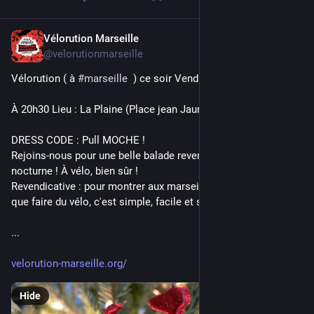
Vélorution Marseille
Dec 5, 2025
@velorutionmarseille
Vélorution ( à 
#
marseille
  ) ce soir Vendredi 5 décembre
À 20h30 Lieu : La Plaine (Place jean Jaurès)
DRESS CODE : Pull MOCHE !
Rejoins-nous pour une belle balade revendicative, festive et 
nocturne ! À vélo, bien sûr !
Revendicative : pour montrer aux marseillais et marseillaise 
que faire du vélo, c'est simple, facile et super chouette.
...
velorution-marseille.org/
Hide