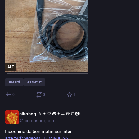
ALT
#
atarti
#
atartist
0
0
1
nikohog 🚴👨‍💻🎮👨‍🍳🍺🍞📷
Jul 1
@nicolashognon
Indochine de bon matin sur Inter
arte.tv/fr/videos/117744-007-A