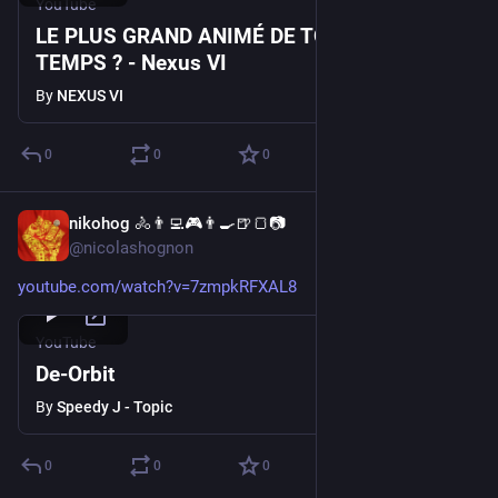
YouTube
LE PLUS GRAND ANIMÉ DE TOUS LES
TEMPS ? - Nexus VI
By
NEXUS VI
0
0
0
nikohog 🚴👨‍💻🎮👨‍🍳🍺🍞📷
Jul 10
@nicolashognon
youtube.com/watch?v=7zmpkRFXAL8
YouTube
De-Orbit
By
Speedy J - Topic
0
0
0