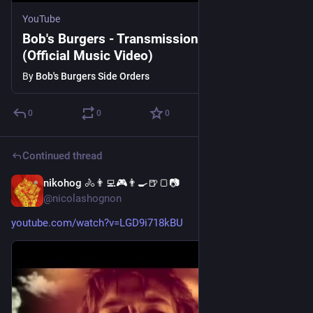
YouTube
Bob's Burgers - Transmission (Cover)
(Official Music Video)
By
Bob's Burgers Side Orders
0
0
0
Continued thread
nikohog 🚴👨‍💻🎮👨‍🍳🍺🍞📷
3d
@nicolashognon
youtube.com/watch?v=LGD9i718kBU