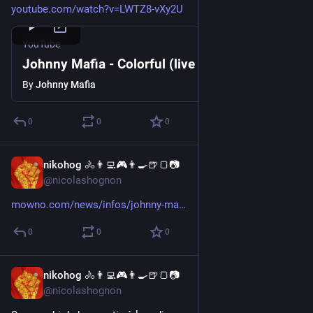
youtube.com/watch?v=LWTZ8-vXy2U
YouTube
Johnny Mafia - Colorful (live at La Scopa)
By
Johnny Mafia
0
0
0
nikohog 🚴👨‍💻🎮👨‍🍳🍺🍞📷
Jul 23
@nicolashognon
mowno.com/news/infos/johnny-ma
0
0
0
nikohog 🚴👨‍💻🎮👨‍🍳🍺🍞📷
Jul 23
@nicolashognon