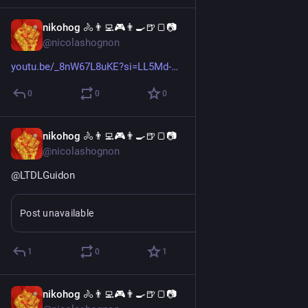
nikohog 🚴👨‍💻🎮👨‍🍳🍺🍞📷
Jul 8
@nicolashognon
youtu.be/_8nW67L8uKE?si=LL5Md-
0
0
0
nikohog 🚴👨‍💻🎮👨‍🍳🍺🍞📷
Jul 6
@nicolashognon
@
LTDLGuidon
Post unavailable
1
0
1
nikohog 🚴👨‍💻🎮👨‍🍳🍺🍞📷
Jul 1