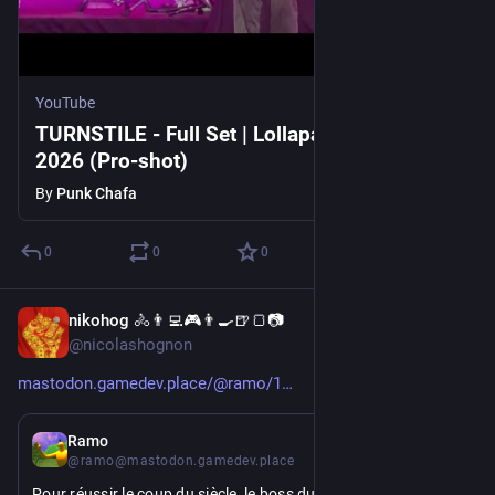
YouTube
TURNSTILE - Full Set | Lollapalooza Chicago
2026 (Pro-shot)
By
Punk Chafa
0
0
0
nikohog 🚴👨‍💻🎮👨‍🍳🍺🍞📷
6d
@nicolashognon
mastodon.gamedev.place/@ramo/1
6d
Ramo
@ramo@mastodon.gamedev.place
Pour réussir le coup du siècle, le boss du plus gros studio 