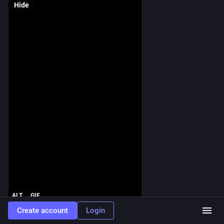
Hide
ALT
GIF
Create account
Login
#
indiedev
#
gamedev
#
indiegame