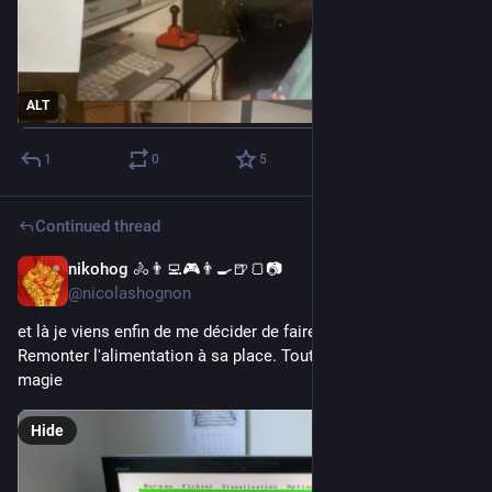
ALT
1
0
5
Continued thread
nikohog 🚴👨‍💻🎮👨‍🍳🍺🍞📷
Jul 11
@nicolashognon
et là je viens enfin de me décider de faire un test rapide. 
Remonter l'alimentation à sa place. Tout fermer. Brancher .... 
magie
Hide