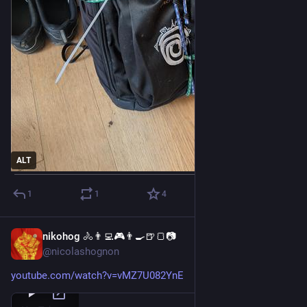
ALT
1
1
4
nikohog 🚴👨‍💻🎮👨‍🍳🍺🍞📷
Jul 11
@nicolashognon
youtube.com/watch?v=vMZ7U082YnE