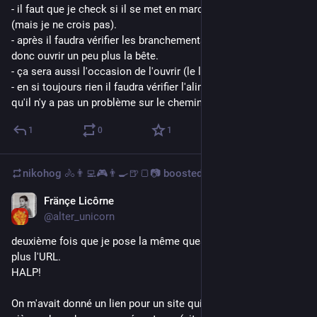
- il faut que je check si il se met en marche au démarrage 
(mais je ne crois pas).
- après il faudra vérifier les branchements coté Carte Mère, 
donc ouvrir un peu plus la bête.
- ça sera aussi l'occasion de l'ouvrir (le lecteur) et le nettoyer
- en si toujours rien il faudra vérifier l'alimentation du lecteur, 
qu'il n'y a pas un problème sur le chemin
1
0
1
nikohog 🚴👨‍💻🎮👨‍🍳🍺🍞📷
boosted
Fränçe Licôrne
Jul 14
@alter_unicorn
deuxième fois que je pose la même question, je ne trouve 
plus l'URL.
HALP!
On m'avait donné un lien pour un site qui vend des mousses et 