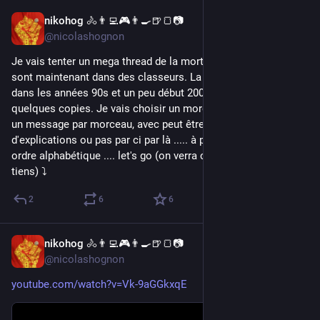
nikohog 🚴👨‍💻🎮👨‍🍳🍺🍞📷
Apr 23, 2024
*
@nicolashognon
Je vais tenter un mega thread de la mort. Tous mes CD audio 
sont maintenant dans des classeurs. La majorité a été acheté 
dans les années 90s et un peu début 2000. Il doit y avoir 
quelques copies. Je vais choisir un morceau par CD et écrire 
un message par morceau, avec peut être quelques messages 
d'explications ou pas par ci par là ..... à priori ça va se faire par 
ordre alphabétique .... let's go (on verra combien de jours je 
tiens) ⤵️
2
6
6
nikohog 🚴👨‍💻🎮👨‍🍳🍺🍞📷
23h
@nicolashognon
youtube.com/watch?v=Vk-9aGGkxqE