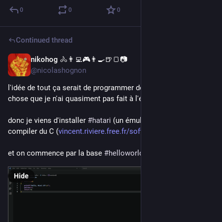
0
0
0
Continued thread
nikohog 🚴👨‍💻🎮👨‍🍳🍺🍞📷
Jul 18
@nicolashognon
l'idée de tout ça serait de programmer des trucs sur Atari, 
chose que je n'ai quasiment pas fait à l'époque.
donc je viens d'installer 
#
hatari
 (un émulateur) et de quoi 
compiler du C (
vincent.riviere.free.fr/soft/m
).
et on commence par la base 
#
helloworld
Hide