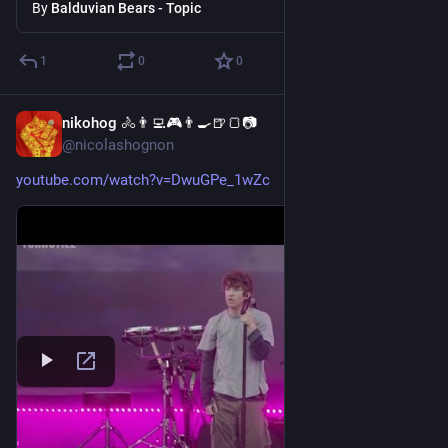
By
Balduvian Bears - Topic
1
0
0
nikohog 🚴👨‍💻🎮👨‍🍳🍺🍞📷
4d
@nicolashognon
youtube.com/watch?v=DwuGPe_1wZc