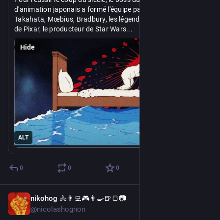
d'animation japonais a formé l'équipe parfaite: Miyazaki, 
Takahata, Mœbius, Bradbury, les légendes de Disney, l'avenir 
de Pixar, le producteur de Star Wars...
Hide
On croirait le début d'un film de braquage. Mais le braquage, 
ce sera ce film.
https://
youtu.be/b6FpzM2omQQ
ALT
0
0
0
nikohog 🚴👨‍💻🎮👨‍🍳🍺🍞📷
Jul 23
@nicolashognon