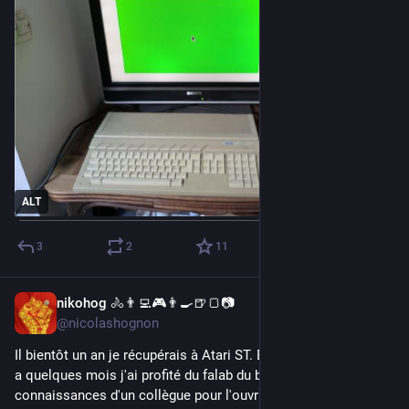
ALT
3
2
11
nikohog 🚴👨‍💻🎮👨‍🍳🍺🍞📷
Jul 11
*
@nicolashognon
Il bientôt un an je récupérais à Atari ST. Et depuis je traîne. Il y 
a quelques mois j'ai profité du falab du boulot et des 
connaissances d'un collègue pour l'ouvrir, constater qu'il 