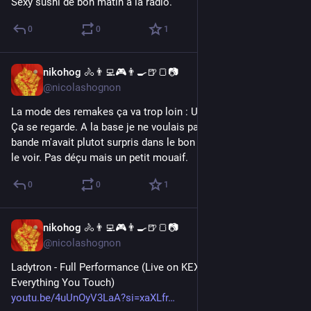
Sexy sushi de bon matin à la radio.
0
0
1
nikohog 🚴👨‍💻🎮👨‍🍳🍺🍞📷
Jul 22
@nicolashognon
La mode des remakes ça va trop loin : Ulysse 31 à l'antiquité. 
Ça se regarde. A la base je ne voulais pas aller le voir et la 
bande m'avait plutot surpris dans le bon sens. Donc on a été 
le voir. Pas déçu mais un petit mouaif.
0
0
1
nikohog 🚴👨‍💻🎮👨‍🍳🍺🍞📷
Jul 22
*
@nicolashognon
Ladytron - Full Performance (Live on KEXP) (calé sur Destroy 
Everything You Touch)
youtu.be/4uUnOyV3LaA?si=xaXLfr