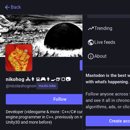
Back
Trending
Live feeds
About
Follow
Mastodon is the best 
nikohog 🚴👨‍💻🎮👨‍🍳🍺🍞📷
with what's happening.
@
nicolashognon
masto.bike
Follow anyone across 
Follow
and see it all in chron
algorithms, ads, or clic
Developer (videogame & more : C++/C# currently working as an
engine programmer in C++, previously on mobile projects with
Create ac
Unity3D and more before)