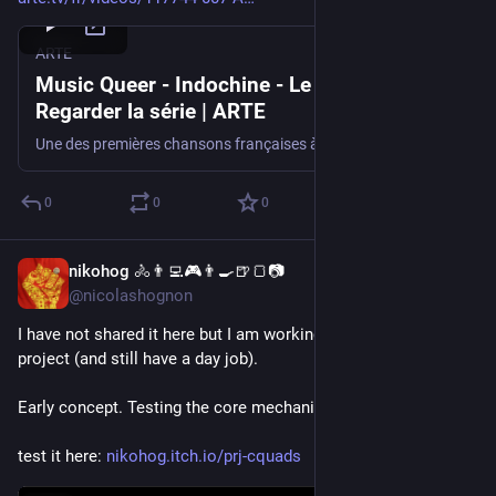
ARTE
Music Queer - Indochine - Le 3e sexe -
Regarder la série | ARTE
Une des premières chansons françaises à évoquer la non binarité, tout en faisant un clin d'œil aux Beatles.
0
0
0
nikohog 🚴👨‍💻🎮👨‍🍳🍺🍞📷
Jun 30
*
@nicolashognon
I have not shared it here but I am working on a personal 
project (and still have a day job).
Early concept. Testing the core mechanics 
test it here: 
nikohog.itch.io/prj-cquads