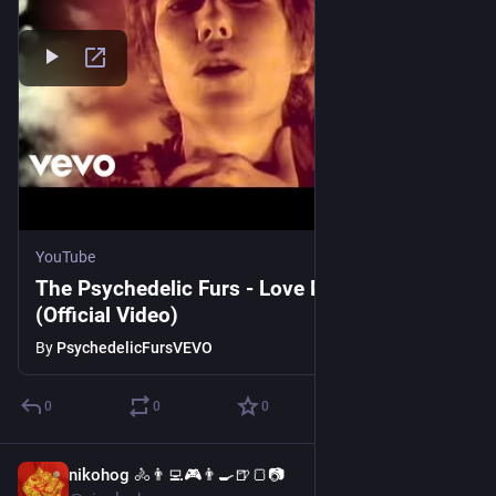
YouTube
The Psychedelic Furs - Love My Way
(Official Video)
By
PsychedelicFursVEVO
0
0
0
nikohog 🚴👨‍💻🎮👨‍🍳🍺🍞📷
3d