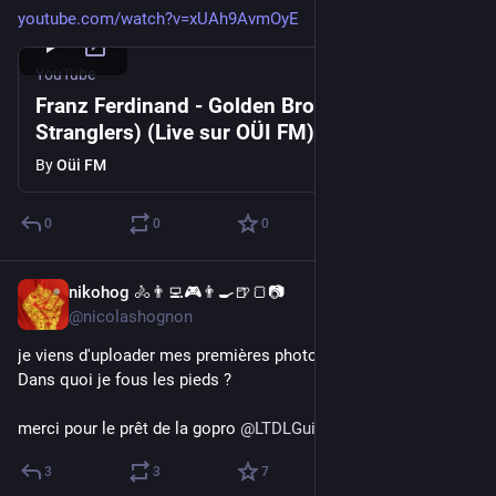
youtube.com/watch?v=xUAh9AvmOyE
YouTube
Franz Ferdinand - Golden Brown (The
Stranglers) (Live sur OÜI FM)
By
Oüi FM
0
0
0
nikohog 🚴👨‍💻🎮👨‍🍳🍺🍞📷
Jul 8
@nicolashognon
je viens d'uploader mes premières photos sur 
#
panoramax
. 
Dans quoi je fous les pieds ? 
merci pour le prêt de la gopro 
@
LTDLGuidon
3
3
7