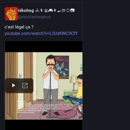
nikohog 🚴👨‍💻🎮👨‍🍳🍺🍞📷
2d
@nicolashognon
c'est légal ça ? 
youtube.com/watch?v=L2UzKWC9CfY