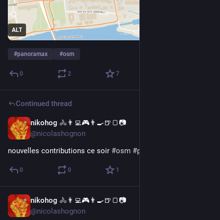
ALT
#
panoramax
#
osm
0
2
7
Continued thread
nikohog 🚴👨‍💻🎮👨‍🍳🍺🍞📷
Jul 9
@nicolashognon
nouvelles contributions ce soir 
#
osm
#
panoramax
0
0
1
nikohog 🚴👨‍💻🎮👨‍🍳🍺🍞📷
Jul 9
@nicolashognon