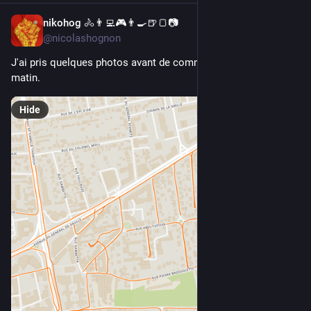
nikohog 🚴👨‍💻🎮👨‍🍳🍺🍞📷
Jul 10
@nicolashognon
J'ai pris quelques photos avant de commencer à bosser ce 
matin.
Hide