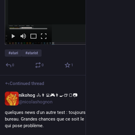
#
atari
#
atarist
0
0
1
Continued thread
nikohog 🚴👨‍💻🎮👨‍🍳🍺🍞📷
Jul 14
@nicolashognon
quelques news d'un autre test : toujours pas d'icone sur le 
bureau. Grandes chances que ce soit le lecteur de disquette 
qui pose problème.