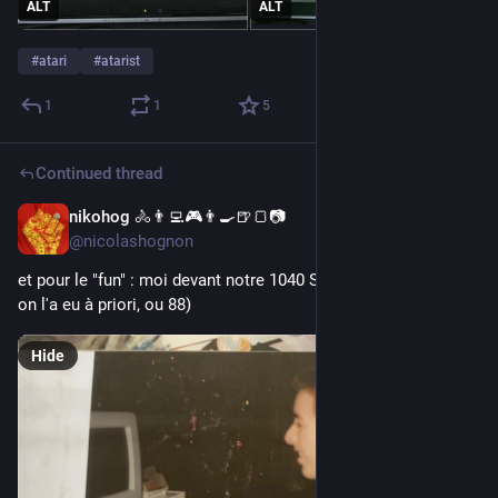
ALT
ALT
#
atari
#
atarist
1
1
5
Continued thread
nikohog 🚴👨‍💻🎮👨‍🍳🍺🍞📷
Jul 11
@nicolashognon
et pour le "fun" : moi devant notre 1040 STF en 1989 (noël où 
on l'a eu à priori, ou 88)
Hide