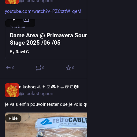
@nicolashognon
youtube.com/watch?v=PZCxttW_qeM
YouTube
Dame Area @ Primavera Sound, Trainline
Stage 2025 /06 /05
By
Rawl G
0
0
0
nikohog 🚴👨‍💻🎮👨‍🍳🍺🍞📷
Jul 1
@nicolashognon
je vais enfin pouvoir tester que je vois quelquechose à l'écran.
Hide