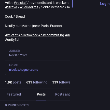
Vélo :
#
velotaf
/ raymondistant le weekend / bikenerd / MDB /
Login
#
Strava
/
#
Squadrats
/ Sobre Versatile / Randocycle
Cook / Bread
Neuilly sur Marne (near Paris, France)
#
vélotaf
#
biketowork
#
bikecommuting
#
dev
#
gamedev
#
C
++
#
unity3d
JOINED
Nov 07, 2022
HOME
nicolas.hognon.com/
1.9
K
posts
631
following
339
followers
Featured
Posts
Posts and replies
Media
Post
1
/
2
PINNED POSTS