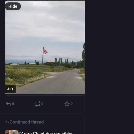
Hide
ALT
0
0
0
Continued thread
L'Autre Chant des possibles