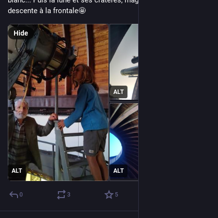
blanc... Puis la lune et ses cratères, magnifique. Ensuite 
descente à la frontale🤩
Hide
ALT
ALT
ALT
0
3
5