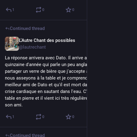
1
0
0
Continued thread
L'Autre Chant des possibles
Jul 30
@lautrechant
La réponse arrivera avec Dato. Il arrive avec son fils d'une 
quinzaine d'année qui parle un peu anglais. Isl m'invitent à 
partager un verre de bière que j'accepte avec plaisir. Nous 
nous asseyons à la table et je comprends que Giga était le 
meilleur ami de Dato et qu'il est mort dans ses bras d'une 
crise cardiaque en sautant dans l'eau. C'est Dato qui a fait la 
table en pierre et il vient ici très régulièrement en mémoire de 
son ami.
1
0
0
Continued thread