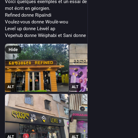
Voici quelques exemples et un essai de translittération du 
mot écrit en géorgien.
Refined donne Ripaïndi
Voulez-vous donne Woulè-wou
Level up donne Lèwèl ap
Vepehub donne Wèiphabi et Sani donne Sani
Hide
ALT
ALT
ALT
ALT