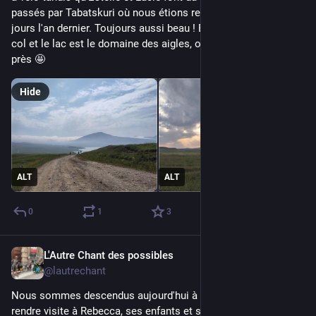
passés par Tabatskuri où nous étions restés une quinzaine de 
jours l'an dernier. Toujours aussi beau ! Et le chemin entre le 
col et le lac est le domaine des aigles, on en a vu plein de très 
près 🤩
Hide
ALT
ALT
0
1
3
L'Autre Chant des possibles
4d
@lautrechant
Nous sommes descendus aujourd'hui à Bakuriani pour aller 
rendre visite à Rebecca, ses enfants et son bras cassé. On ne 