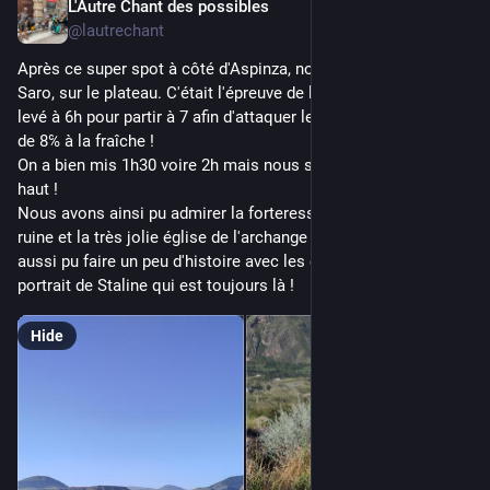
L'Autre Chant des possibles
Jul 30
*
@lautrechant
Après ce super spot à côté d'Aspinza, nous avons grimpé à 
Saro, sur le plateau. C'était l'épreuve de la journée, on s'est 
levé à 6h pour partir à 7 afin d'attaquer les 5km de cote à plus 
de 8℅ à la fraîche !
On a bien mis 1h30 voire 2h mais nous sommes arrivés en 
haut !
Nous avons ainsi pu admirer la forteresse mégalithique en 
ruine et la très jolie église de l'archange de Saro. Nous avons 
aussi pu faire un peu d'histoire avec les enfants grâce au 
portrait de Staline qui est toujours là !
Hide