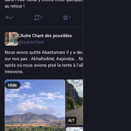
au retour !
1
0
1
L'Autre Chant des possibles
Jul 23
@lautrechant
Nous avons quitté Abastumani il y a deux jours et revenons 
sur nos pas : Akhaltsikhé, Aspindza... Nous retrouvons les 
spots où nous avions pisé la tente à l'allée, ou bien nous 
innovons.
Hide
ALT