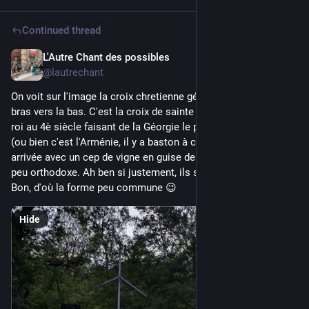
Continued thread
L'Autre Chant des possibles
Jul 30
@lautrechant
On voit sur l'image la croix chretienne géorgienne avec les 
bras vers la bas. C'est la croix de sainte Nino qui a converti le 
roi au 4è siècle faisant de la Géorgie le premier état chrétien 
(ou bien c'est l'Arménie, il y a baston à ce sujet). Nino serait 
arrivée avec un cep de vigne en guise de croix, d'où la forme 
peu orthodoxe. Ah ben si justement, ils sont orthodoxes... 
Bon, d'où la forme peu commune 😉
Hide