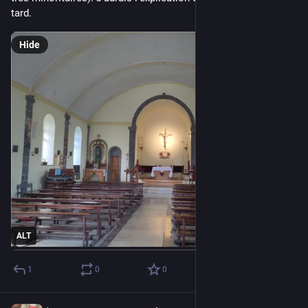
tard.
Hide
ALT
1
0
0