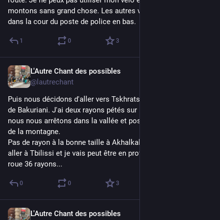
route. Je ne peux pas utiliser mon vélo e' l'État alors nous 
montons sans grand chose. Les autres vélos et bagages sont 
dans la cour du poste de police en bas.
1
0
3
L'Autre Chant des possibles
5d
@lautrechant
Puis nous décidons d'aller vers Tskhratskaro, le col au dessus 
de Bakuriani. J'ai deux rayons pétés sur ma roue arrière alors 
nous nous arrêtons dans la vallée et posons la tente au pied 
de la montagne.
Pas de rayon à la bonne taille à Akhalkalaki... Erf, il va falloir 
aller à Tbilissi et je vais peut être en profiter pour trouver une 
roue 36 rayons...
0
0
3
L'Autre Chant des possibles
5d