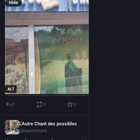
Hide
ALT
0
0
0
L'Autre Chant des possibles
1d
@lautrechant