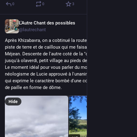
0
0
3
L'Autre Chant des possibles
Jul 31
@lautrechant
Après Khizabavra, on a cobtinué la route sur le plateau. Une 
piste de terre et de cailloux qui me faisait penser au causse 
Méjean. Descente de l'autre coté de la "crête" puis remontée 
jusqu'à olaverdi, petit village au pieds des volcans éteints.
Le moment idéal pour vous parler du mot "bulbon", 
néologisme de Lucie approuvé à l'unanimité par la famille et 
qui exprime le caractère bombé d'une colline ou d'une botte 
de paille en forme de dôme.
Hide