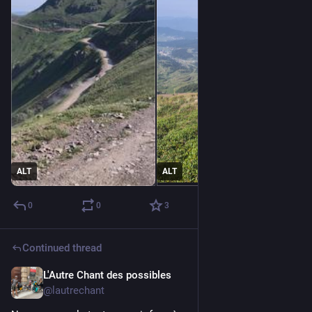
ALT
ALT
0
0
3
Continued thread
L'Autre Chant des possibles
5d
@lautrechant