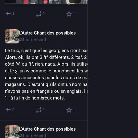
1
0
1
L'Autre Chant des possibles
1d
@lautrechant
Le truc, c'est que les géorgiens n'ont pas les sons "f" et "v". 
Alors, ok, ils ont 3 "r" différents, 2 "ts", 2 "tch", 2 "t", 2 "p", mais 
côté "v" ou "f", rien, nada. Alors, ils utilisent le ფ, un "p" doux 
et le ვ, un w comme le prononcent les wallons. Ça donne des 
choses amusantes pour les noms de marques sur les 
magasins. D'autant qu'ils ont un nominatif, mode que nous 
n'avons pas en français ou en anglais. Ils ajoutent alors un ი 
"i" à la fin de nombreux mots.
0
0
1
L'Autre Chant des possibles
1d
@lautrechant