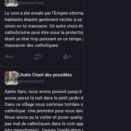
@lautrechant
Le coin a été envahi par l'Empire ottoman fin XIXè siècle et les 
habitants étaient gentiment incités à se convertir à l'islam 
sinon on te massacre. Un autre choix était de se convertir au 
catholicisme pour être sous la protection de Rome, l'Italie 
étant un état trop puissant en ce temps pour qu'on daigne 
massacrer des catholiques.
0
0
0
L'Autre Chant des possibles
Jul 30
@lautrechant
Après Saro, nous avons poussé jusqu'à Khizabavra où nous 
avons passé la nuit dans le petit jardin du petit market café. 
Dans ce village nous sommes tombés sur une église 
catholique. Une première pour nous dans ce pays orthodoxe. 
Nous avons pu la visiter et poser quelques questions. Il y a 
pas mal de catholiques dans le coin apparemment (ils restent 
très minoritaires). J'aurais l'explication quelques jours plus 