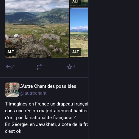
ALT
ALT
ALT
0
1
3
L'Autre Chant des possibles
Jul 31
@lautrechant
T'imagines en France un drapeau français et un drapeau italien 
dans une région majoritairement habitée par des italiens qui 
n'ont pas la nationalité française ?
En Géorgie, en Javakheti, à cote de la frontiere armenienne, 
c'est ok