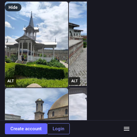
Hide
ALT
ALT
Create account
Login