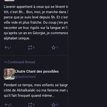
L'avenir appartient à ceux qui se lèvent tôt ! Mais à Tbilissi, 
tôt, c'est 8h... Bon, moi, je marche dans la ville depuis 6h 
parce que je suis levé depuis 5h. Et c'est très agréable, cette 
ville vide et plus fraîche. Du coup j'en profite pour vous 
raconter un truc rigolo sur la langue et l'alphabet. Parce 
qu'après un an en Géorgie, je commence à réussir à lire cet 
alphabet unique.
1
0
1
Continued thread
L'Autre Chant des possibles
1d
@lautrechant
Pendant ce temps, mes enfants se baignent dans une rivière à 
côté de Akhalkalaki où ma femme met un petit gilet parce 
qu'il fait frisquet quand même...
0
0
0