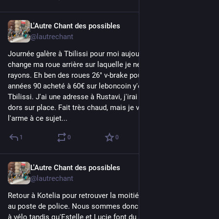
L'Autre Chant des possibles
1d
@lautrechant
Journée galère à Tbilissi pour moi aujourd'hui. Il fait que je 
change ma roue arrière sur laquelle je ne cesse de casser des 
rayons. Eh ben des roues 26" v-brake pour u' vieux VTT des 
années 90 acheté à 60€ sur leboncoin y'en a pas beaucoup à 
Tbilissi. J'ai une adresse à Rustavi, j'irai demain et du coup je 
dors sur place. Fait très chaud, mais je vais pas vous tirer la 
l'arme à ce sujet...
1
0
0
L'Autre Chant des possibles
3d
@lautrechant
Retour à Kotelia pour retrouver la moitié de nos vélos laissés 
au poste de police. Nous sommes donc descendus avec Léon 
à vélo tandis qu'Estelle et Lucie font du stop. Nous sommes 