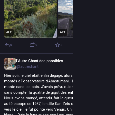
ALT
ALT
0
0
3
L'Autre Chant des possibles
Jul 21
@lautrechant
Hier soir, le ciel était enfin dégagé, alors nous sommes 
montés à l'observatoire d'Abastumani.  Le petit sentier qui 
monte dans les bois. J'avais prévu qu'on mette 1h30, c'était 
sans compter la qualité de gigot des enfants : 40mn !
Nous avons mangé, attendu, fait la queue et nous voilà face 
au télescope de 1937, lentille Karl Zeis de 40cm, dôme ouvert 
vers le ciel, le fut pointé vers Venus. Un tout petit croissant 