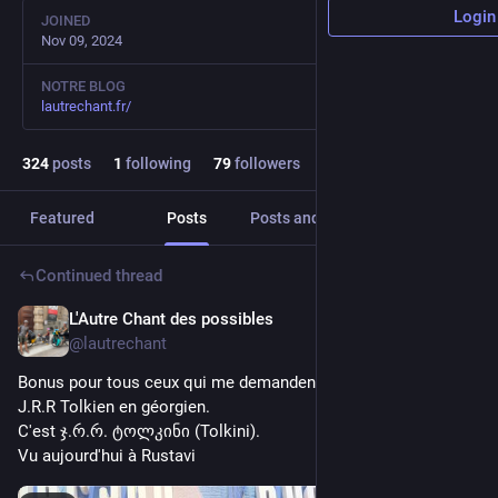
Login
JOINED
Nov 09, 2024
NOTRE BLOG
lautrechant.fr/
324
posts
1
following
79
followers
Featured
Posts
Posts and replies
Media
Continued thread
L'Autre Chant des possibles
12h
*
@lautrechant
Bonus pour tous ceux qui me demandent comment on écrit 
J.R.R Tolkien en géorgien.
C'est ჯ.რ.რ. ტოლკინი (Tolkini). 
Vu aujourd'hui à Rustavi