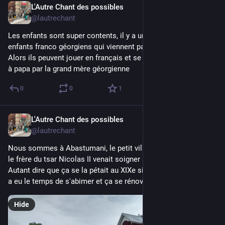
L'Autre Chant des possibles
Jul 20
@lautrechant
Les enfants sont super contents, il y a un grand parc avec des 
enfants franco géorgiens qui viennent passer les vacances ici. 
Alors ils peuvent jouer en français et se faire offrir des barbes 
à papa par la grand mère géorgienne
0
0
1
L'Autre Chant des possibles
Jul 20
@lautrechant
Nous sommes à Abastumani, le petit village de montagne où 
le frère du tsar Nicolas II venait soigner sa tuberculose. 
Autant dire que ça se la pétait au XIXe siècle ! Bon, depuis ça 
a eu le temps de s'abimer et ça se rénové tranquilliu
Hide