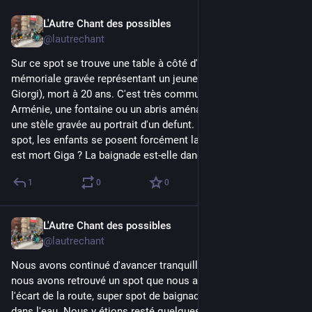
L'Autre Chant des possibles
Jul 30
*
@lautrechant
Sur ce spot se trouve une table à côté d'une croix et d'un stèle 
mémoriale gravée représentant un jeune homme, Giga (pour 
Giorgi), mort à 20 ans. C'est très commun en Géorgie et 
Arménie, une fontaine ou un abris aménagés avec un banc et 
une stèle gravée au portrait d'un defunt. En arrivant sur ce 
spot, les enfants se posent forcément la question : de quoi 
est mort Giga ? La baignade est-elle dangereuse ici ?
1
0
0
L'Autre Chant des possibles
Jul 30
@lautrechant
Nous avons continué d'avancer tranquillement. Tout d'abord 
nous avons retrouvé un spot que nous aimons beaucoup, à 
l'écart de la route, super spot de baignade et même de saut 
dans l'eau. Nous y étions resté quelques nuits à l'allee, idem 