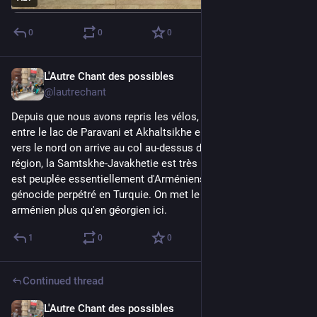
0
0
0
L'Autre Chant des possibles
Jul 30
*
@lautrechant
Depuis que nous avons repris les vélos, nous avons navigué 
entre le lac de Paravani et Akhaltsikhe en gros. En remontant 
vers le nord on arrive au col au-dessus de Bakuriani. Cette 
région, la Samtskhe-Javakhetie est très particulière car elle 
est peuplée essentiellement d'Arméniens qui ont fui le 
génocide perpétré en Turquie. On met le traducteur en 
arménien plus qu'en géorgien ici.
1
0
0
Continued thread
L'Autre Chant des possibles
Jul 30