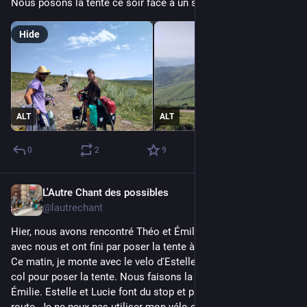
Nous posons la tente ce soir face à un spectacle grandiose
Hide
ALT
ALT
0
2
9
L'Autre Chant des possibles
5d
@lautrechant
Hier, nous avons rencontré Théo et Émilie qui ont pris le thé 
avec nous et ont fini par poser la tente à côté de la nôtre.
Ce matin, je monte avec le velo d'Estelle allégé et Léon vers le 
col pour poser la tente. Nous faisons la route avec Théo et 
Émilie. Estelle et Lucie font du stop et passent par une autre 