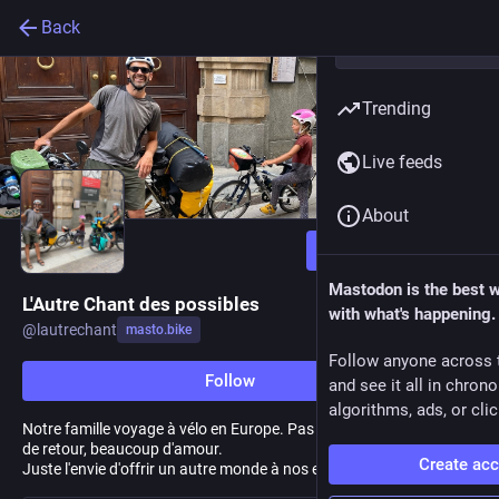
Back
Trending
Live feeds
About
Follow
Mastodon is the best 
L'Autre Chant des possibles
with what's happening.
@
lautrechant
masto.bike
Follow anyone across 
Follow
and see it all in chron
algorithms, ads, or clic
Notre famille voyage à vélo en Europe. Pas d'itinéraire, pas de date
de retour, beaucoup d'amour.
Create ac
Juste l'envie d'offrir un autre monde à nos enfants.