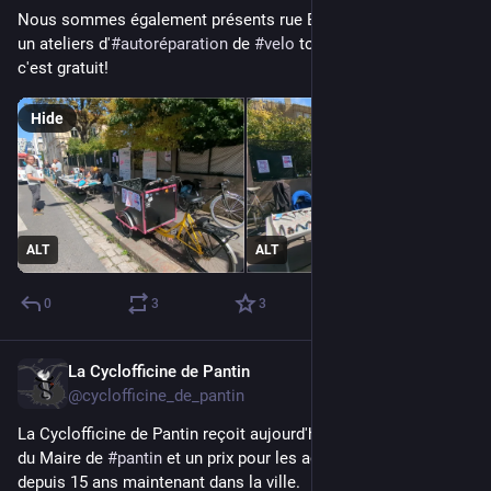
Nous sommes également présents rue Étienne D'Orves pour 
un ateliers d'
#
autoréparation
 de 
#
velo
 toute la journée. Venez 
c'est gratuit!
Hide
ALT
ALT
0
3
3
La Cyclofficine de Pantin
Sep 6, 2025
@cyclofficine_de_pantin
La Cyclofficine de Pantin reçoit aujourd'hui les remerciements 
du Maire de 
#
pantin
 et un prix pour les actions que l'on mène 
depuis 15 ans maintenant dans la ville.