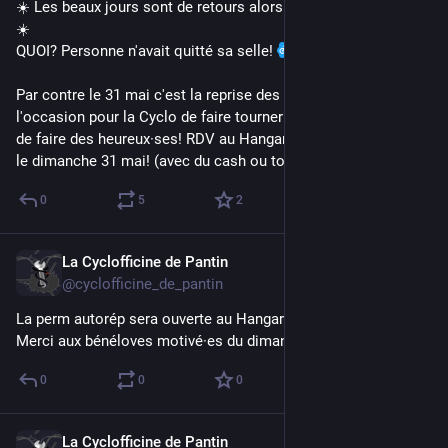
☀️ Les beaux jours sont de retours alors on se remet en selle.
☀️ 
QUOI? Personne n'avait quitté sa selle! 
Par contre le 31 mai c'est la reprise des bourses aux vélos, 
l'occasion pour la Cyclo de faire tourner le stock de vélos et 
de faire des heureux·ses! RDV au Hangarde-boue de 14h à 18h 
le dimanche 31 mai! (avec du cash ou ton vélo à vendre!)
0
5
2
La Cyclofficine de Pantin
May 9
@cyclofficine_de_pantin
La perm autorép sera ouverte au Hangarde Boue demain 15h! 
Merci aux bénéloves motivé·es du dimanche apm!
0
0
0
La Cyclofficine de Pantin
Feb 18