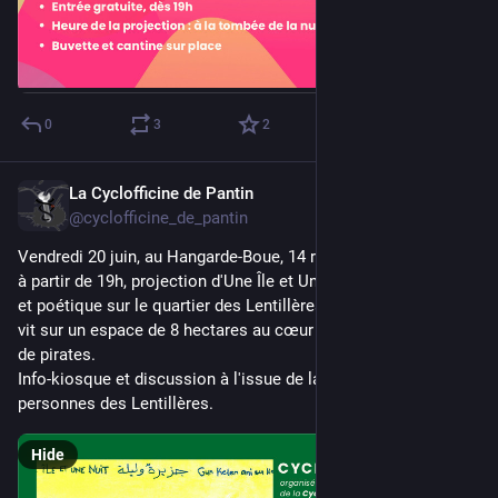
0
3
2
La Cyclofficine de Pantin
Jun 4, 2025
@cyclofficine_de_pantin
Vendredi 20 juin, au Hangarde-Boue, 14 rue Raymond Queneau, 
à partir de 19h, projection d'Une Île et Une Nuit. Film militant 
et poétique sur le quartier des Lentillères, squat autogéré qui 
vit sur un espace de 8 hectares au cœur de Dijon. Une histoire 
de pirates. 
Info-kiosque et discussion à l'issue de la projection avec deux 
personnes des Lentillères.
Hide