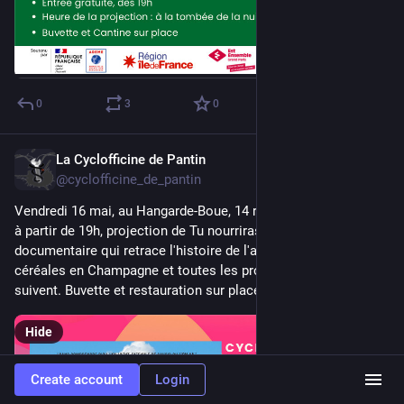
0
3
0
La Cyclofficine de Pantin
May 9, 2025
@cyclofficine_de_pantin
Vendredi 16 mai, au Hangarde-Boue, 14 rue Raymond Queneau, 
à partir de 19h, projection de Tu nourriras le monde, 
documentaire qui retrace l'histoire de l'agriculture intensive de 
céréales en Champagne et toutes les problèmes qui s'en 
suivent. Buvette et restauration sur place.
Hide
Create account
Login