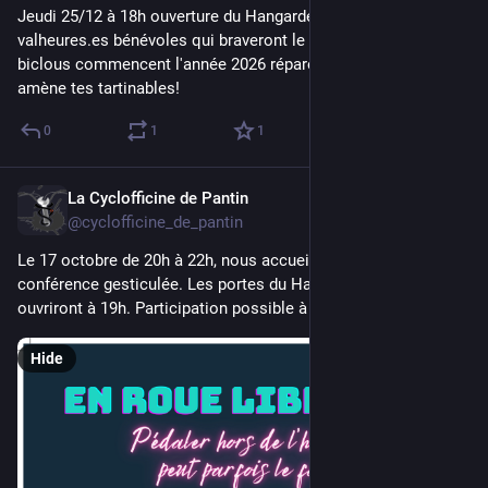
Jeudi 25/12 à 18h ouverture du Hangarde Boue par 3 
valheures.es bénévoles qui braveront le froid pour que vos 
biclous commencent l'année 2026 réparés. On fourni le pain, 
amène tes tartinables!
0
1
1
La Cyclofficine de Pantin
Oct 15, 2025
@cyclofficine_de_pantin
Le 17 octobre de 20h à 22h, nous accueillons Liam·e pour une 
conférence gesticulée. Les portes du Hangarde-Boue 
ouvriront à 19h. Participation possible à prix libre.
Hide