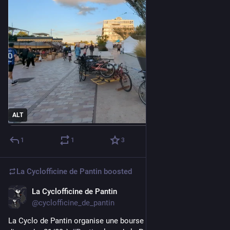
ALT
1
1
3
La Cyclofficine de Pantin
boosted
La Cyclofficine de Pantin
Sep 6, 2025
@cyclofficine_de_pantin
La Cyclo de Pantin organise une bourse aux 
#
velo
 le 