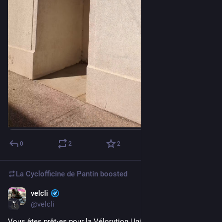
0
2
2
La Cyclofficine de Pantin
boosted
velcli
Jun 19, 2025
@velcli
Vous êtes prêt⋅es pour la Vélorution Universelle à Paris et 