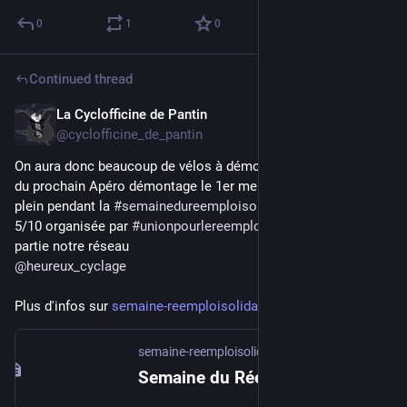
0
1
0
Continued thread
La Cyclofficine de Pantin
Sep 22, 2025
*
@cyclofficine_de_pantin
On aura donc beaucoup de vélos à démonter pour pièces lors 
du prochain Apéro démontage le 1er mercredi d'Octobre en 
plein pendant la 
#
semainedureemploisolidaire
 du 29/09 au 
5/10 organisée par 
#
unionpourlereemploisolidaire
 dont fait 
partie notre réseau 
@
heureux_cyclage
Plus d'infos sur 
semaine-reemploisolidaire.cart
semaine-reemploisolidaire.carteco-ess.org
Semaine du Réemploi Solidaire