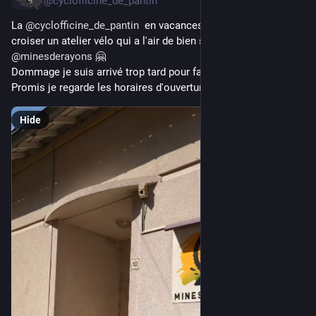
@cyclofficine_de_pantin
La 
@
cyclofficine_de_pantin
  en vacances. Ça fait plaisir de 
croiser un atelier vélo qui a l'air de bien se porter 
@
minesderayons
 🤗
Dommage je suis arrivé trop tard pour faire un coucou. 
Promis je regarde les horaires d'ouvertures le prochain coup.
Hide