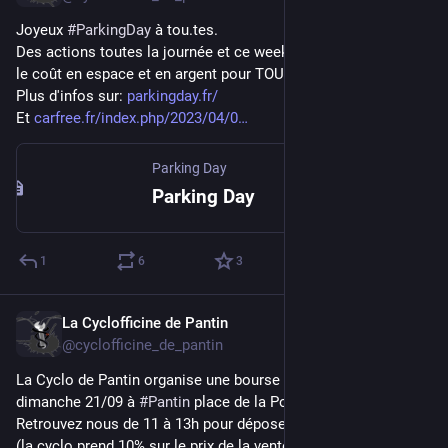
Joyeux 
#
ParkingDay
 à tou.tes.
Des actions toutes la journée et ce week-end pour dénoncer 
le coût en espace et en argent pour TOU.TES
Plus d'infos sur: 
parkingday.fr/
Et 
carfree.fr/index.php/2023/04/0
Parking Day
Parking Day
1
6
3
La Cyclofficine de Pantin
Sep 6, 2025
@cyclofficine_de_pantin
La Cyclo de Pantin organise une bourse aux 
#
velo
 le 
dimanche 21/09 à 
#
Pantin
 place de la Pointe. 
Retrouvez nous de 11 à 13h pour déposer votre vélo à vendre 
(la cyclo prend 10% sur le prix de la vente).