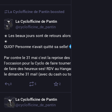
La Cyclofficine de Pantin
boosted
La Cyclofficine de Pantin
May 9
@cyclofficine_de_pantin
☀️ Les beaux jours sont de retours alors on se remet en selle.
☀️ 
QUOI? Personne n'avait quitté sa selle! 
Par contre le 31 mai c'est la reprise des bourses aux vélos, 
l'occasion pour la Cyclo de faire tourner le stock de vélos et 
de faire des heureux·ses! RDV au Hangarde-boue de 14h à 18h 
le dimanche 31 mai! (avec du cash ou ton vélo à vendre!)
0
5
2
La Cyclofficine de Pantin
May 9
@cyclofficine_de_pantin