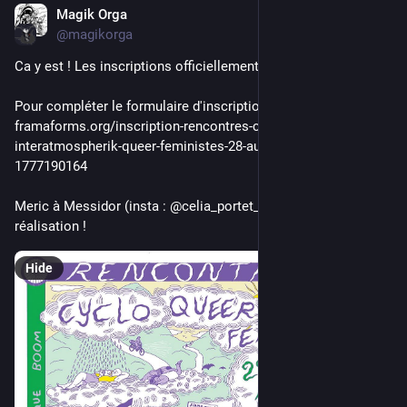
Magik Orga
Jul 1
*
@magikorga
Ca y est ! Les inscriptions officiellement sont ouvertes! 
Pour compléter le formulaire d'inscription, c'est par ici: 
framaforms.org/inscription-rencontres-cyclo-
interatmospherik-queer-feministes-28-au-30-aout-2026-
1777190164
Meric à Messidor (insta : @celia_portet_messidor ) pour sa 
réalisation !
Hide