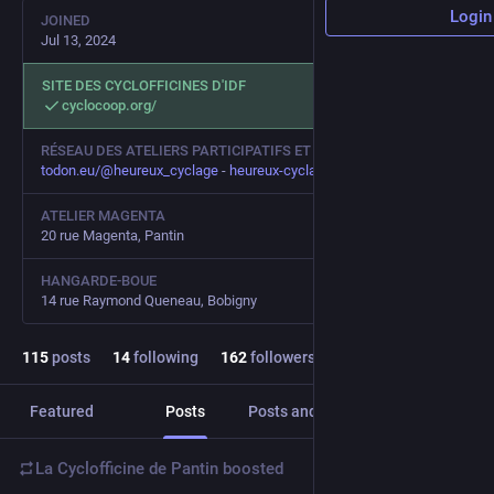
Login
JOINED
Jul 13, 2024
SITE DES CYCLOFFICINES D'IDF
cyclocoop.org/
RÉSEAU DES ATELIERS PARTICIPATIFS ET SOLIDAIRES
todon.eu/@heureux_cyclage
-
heureux-cyclage.org/
ATELIER MAGENTA
20 rue Magenta, Pantin
HANGARDE-BOUE
14 rue Raymond Queneau, Bobigny
115
posts
14
following
162
followers
Featured
Posts
Posts and replies
Media
La Cyclofficine de Pantin
boosted