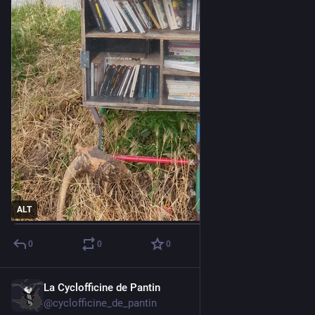
ALT
0
0
0
La Cyclofficine de Pantin
May 31
*
@cyclofficine_de_pantin