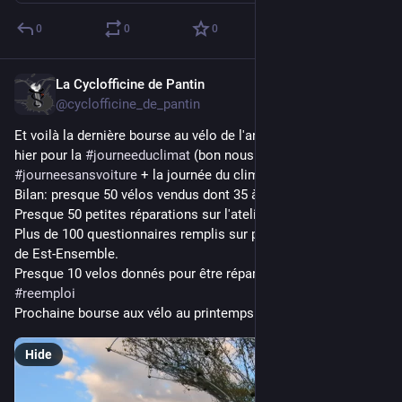
0
0
0
La Cyclofficine de Pantin
Sep 22, 2025
@cyclofficine_de_pantin
Et voilà la dernière bourse au vélo de l'année s'est terminée 
hier pour la 
#
journeeduclimat
 (bon nous on préférerait la 
#
journeesansvoiture
 + la journée du climat).
Bilan: presque 50 vélos vendus dont 35 à prix libre.
Presque 50 petites réparations sur l'atelier devant la bourse. 
Plus de 100 questionnaires remplis sur pour les statistiques 
de Est-Ensemble.
Presque 10 velos donnés pour être réparés ou pour pièces 
#
reemploi
Prochaine bourse aux vélo au printemps 2026!
Hide