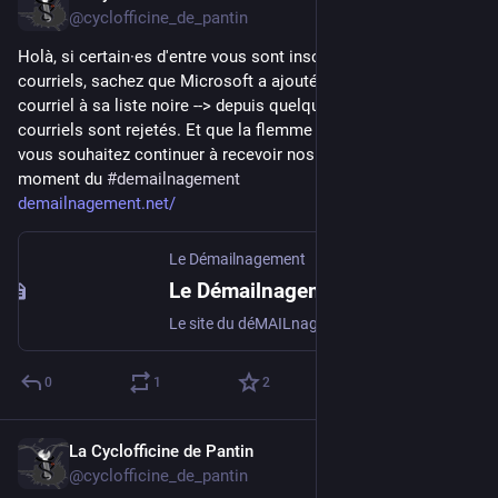
@cyclofficine_de_pantin
Holà, si certain·es d'entre vous sont inscri·tes à nos listes 
courriels, sachez que Microsoft a ajouté notre serveur de 
courriel à sa liste noire --> depuis quelques jours nos 
courriels sont rejetés. Et que la flemme d'aller les supplier. Si 
vous souhaitez continuer à recevoir nos courriels, c'est le 
moment du 
#
demailnagement
demailnagement.net/
Le Démailnagement
Le Démailnagement
Le site du déMAILnagement - bye bye Gmail et ses amis
0
1
2
La Cyclofficine de Pantin
Dec 23, 2025
@cyclofficine_de_pantin