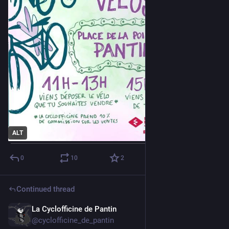
ALT
0
10
2
Continued thread
La Cyclofficine de Pantin
Sep 6, 2025
@cyclofficine_de_pantin