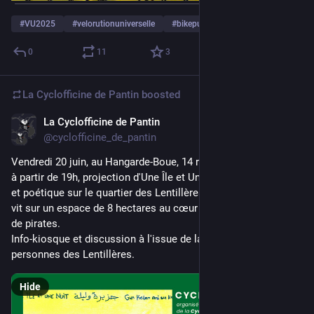
#
VU2025
#
velorutionuniverselle
#
bikepunk
…and 1 more
0
11
3
La Cyclofficine de Pantin
boosted
La Cyclofficine de Pantin
Jun 4, 2025
@cyclofficine_de_pantin
Vendredi 20 juin, au Hangarde-Boue, 14 rue Raymond Queneau, 
à partir de 19h, projection d'Une Île et Une Nuit. Film militant 
et poétique sur le quartier des Lentillères, squat autogéré qui 
vit sur un espace de 8 hectares au cœur de Dijon. Une histoire 
de pirates. 
Info-kiosque et discussion à l'issue de la projection avec deux 
personnes des Lentillères.
Hide