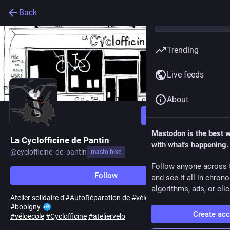
Back
Trending
Live feeds
About
Follow
Mastodon is the best 
La Cyclofficine de Pantin
with what's happening.
@
cyclofficine_de_pantin
masto.bike
Follow anyone across 
Follow
and see it all in chron
algorithms, ads, or clic
Atelier solidaire d'
#
AutoRéparation
de
#
vélos
à
#
pantin
et
#
bobigny
Create ac
#
véloecole
#
Cyclofficine
#
ateliervelo