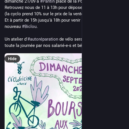
dimanche 21/09 à 
#
Pantin
 place de la Pointe. 
Retrouvez nous de 11 à 13h pour déposer votre vélo à vendre 
(la cyclo prend 10% sur le prix de la vente).
Et à partir de 15h jusqu'à 18h pour venir acquérir votre 
nouveau 
#
Biclou
.
Un atelier d'
#
autoréparation
 de vélo sera également animé 
toute la journée par nos salarié-e-s et bénévoles.
Hide