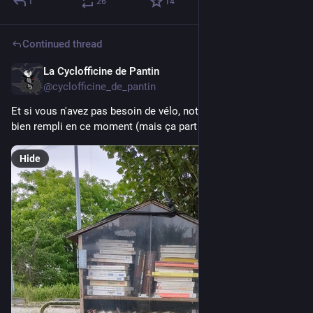
1
26
14
Continued thread
La Cyclofficine de Pantin
May 31
*
@cyclofficine_de_pantin
Et si vous n'avez pas besoin de vélo, notre boite à livres est 
bien rempli en ce moment (mais ça part vite !)
Hide