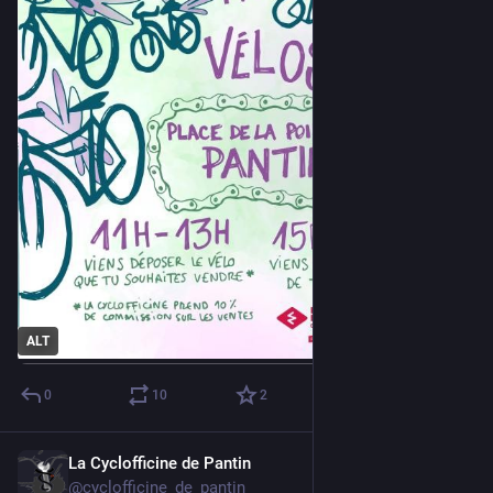
ALT
0
10
2
La Cyclofficine de Pantin
Sep 19, 2025
@cyclofficine_de_pantin